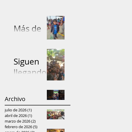
Más de
5.000
prendas
entregadas
Siguen
: Proyecto
llegando
"Dona con
donacione
Amor"
s de ropa
Archivo
Fundación
lleva ayuda
julio de 2026
(1)
1 entrada
lleva ayuda
y
abril de 2026
(1)
1 entrada
Niños
marzo de 2026
(2)
2 entradas
y
esperanza
febrero de 2026
(5)
5 entradas