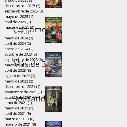
recibieron
enero de 2026
esperanza
(2)
2 entradas
a las
diciembre de 2025
(3)
3 entradas
Adrián
con alegría
a mujeres
septiembre de 2025
(3)
3 entradas
comunidad
mayo de 2025
(1)
1 entrada
Vallejo: “Sin
prendas de
de
abril de 2025
(1)
1 entrada
es de
Con amor
marzo de 2025
fe ni
(4)
4 entradas
vestir
comunidad
julio de 2024
(1)
1 entrada
Orellana
y
honestidad
mayo de 2024
(2)
2 entradas
amazónica
abril de 2024
(2)
2 entradas
solidaridad
, la política
enero de 2024
(2)
2 entradas
octubre de 2023
(5)
5 entradas
, ayuda
pierde su
septiembre de 2023
(6)
6 entradas
Más de 300
mayo de 2023
(2)
2 entradas
llega a
alma”
abril de 2023
(3)
3 entradas
prendas
agosto de 2022
(2)
2 entradas
comunidad
mayo de 2022
(2)
2 entradas
fueron
diciembre de 2021
(1)
1 entrada
rural del
noviembre de 2021
(1)
1 entrada
entregadas
Solidaridad
octubre de 2021
(3)
3 entradas
Cantón
junio de 2021
(1)
1 entrada
a familias
que
mayo de 2021
(1)
1 entrada
Francisco
abril de 2021
(9)
9 entradas
de El Coca
devuelve
marzo de 2021
(8)
8 entradas
de
febrero de 2021
gracias a la
(8)
8 entradas