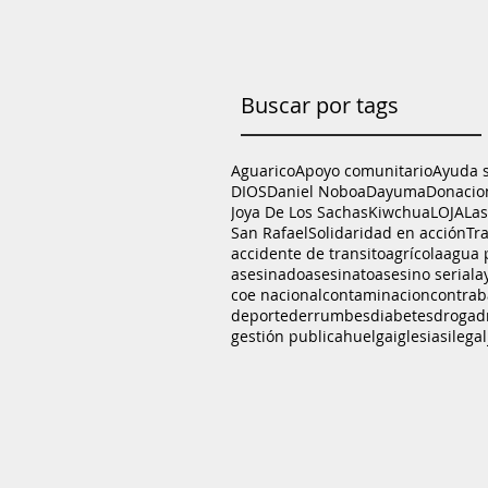
Buscar por tags
Aguarico
Apoyo comunitario
Ayuda 
DIOS
Daniel Noboa
Dayuma
Donacio
Joya De Los Sachas
Kiwchua
LOJA
La
San Rafael
Solidaridad en acción
Tr
accidente de transito
agrícola
agua 
asesinado
asesinato
asesino serial
a
coe nacional
contaminacion
contra
deporte
derrumbes
diabetes
droga
d
gestión publica
huelga
iglesias
ilegal