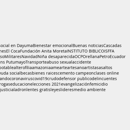
social en Dayuma
Bienestar emocional
Buenas noticias
Cascadas
nes
El Coca
Fundación Anita Moreta
INSTITUTO BIBLICO
ISFFA
sso
Militares
Navidad
Niña desaparecida
OCP
Orellana
PetroEcuador
ans Putumayo
Transporte
abuso sexual
accidente
potable
alterofilia
amazonia
ame
arte
artesano
artistas
asaltos
yuda social
becas
bienes raices
cemento campeon
clases online
bando
coronavirus
covid19
crudo
defensor publico
delincuentes
rogas
educacion
elecciones 2021
evangelización
femicidio
justicia
ladron
lentes gratis
leyes
lideres
medio ambiente