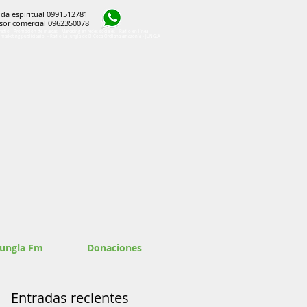
da espiritual 0991512781
sor comercial 0962350078
radio - Promoción de marcas - Marketing en redes sociales - Radio en línea -
e marketing publicitario. - Radio La Jungla de El Coca Orellana amazonía - JUNGLA
Jungla Fm
Donaciones
Entradas recientes