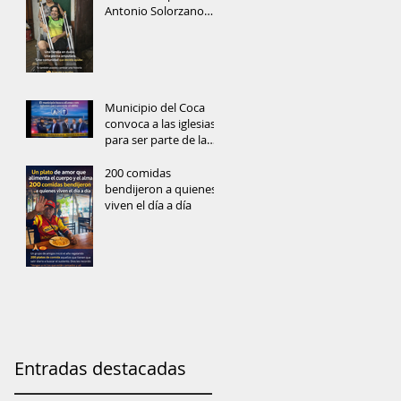
Antonio Solorzano
recibe muletas
Municipio del Coca
convoca a las iglesias
para ser parte de la
prevención del delito
y reconstrucción del
200 comidas
tejido social
bendijeron a quienes
viven el día a día
Entradas destacadas