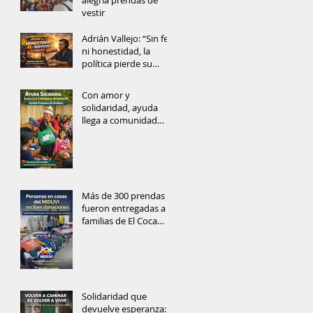
alegría prendas de
vestir
Adrián Vallejo: “Sin fe
ni honestidad, la
política pierde su
alma”
Con amor y
solidaridad, ayuda
llega a comunidad
rural del Cantón
Francisco de Orellana
Más de 300 prendas
fueron entregadas a
familias de El Coca
gracias a la solidaridad
ciudadana
Solidaridad que
devuelve esperanza: