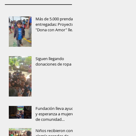
Más de 5.000 prendas
entregadas: Proyecto
"Dona con Amor" lleva
ayuda y esperanza a
las comunidades de
Orellana
Siguen llegando
donaciones de ropa
Fundación lleva ayuda
y esperanza a mujeres
de comunidad
amazónica
Niños recibieron con