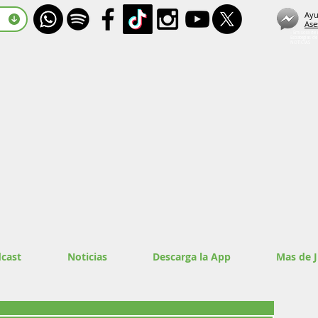
Ayu
Ase
- Emisora de 
Estrategias d
NOTICIAS
cast
Noticias
Descarga la App
Mas de 