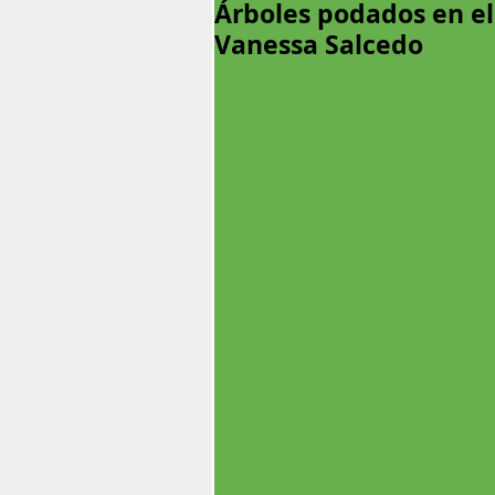
Árboles podados en el
Vanessa Salcedo