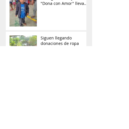
"Dona con Amor" lleva
ayuda y esperanza a las
comunidades de
Orellana
Siguen llegando
donaciones de ropa
Fundación lleva ayuda y
esperanza a mujeres de
comunidad amazónica
Niños recibieron con
alegría prendas de vestir