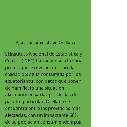
Agua contaminada en Orellana
El Instituto Nacional de Estadística y 
Censos (INEC) ha sacado a la luz una 
preocupante revelación sobre la 
calidad del agua consumida por los 
ecuatorianos, con datos que ponen 
de manifiesto una situación 
alarmante en varias provincias del 
país. En particular, Orellana se 
encuentra entre las provincias más 
afectadas, con un impactante 68% 
de su población consumiendo agua 