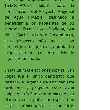
$63,683,970.00 dólares para la 
construcción del Proyecto Regional 
de Agua Potable, destinado a 
beneficiar a los habitantes de los 
cantones Francisco de Orellana, Joya 
de Los Sachas y Loreto. Sin embargo, 
este proyecto aún no se ha 
concretado, dejando a la población 
expuesta a una creciente crisis de 
agua contaminada.
En las últimas elecciones locales, Iván 
López fue el único candidato que 
destacó la urgencia de abordar este 
problema y propuso traer agua 
limpia del río Suno como parte de su 
plataforma. La población espera que 
estas preocupantes estadísticas 