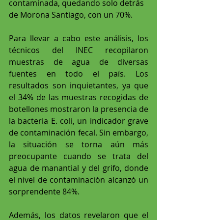
contaminada, quedando solo detrás 
de Morona Santiago, con un 70%.
Para llevar a cabo este análisis, los 
técnicos del INEC recopilaron 
muestras de agua de diversas 
fuentes en todo el país. Los 
resultados son inquietantes, ya que 
el 34% de las muestras recogidas de 
botellones mostraron la presencia de 
la bacteria E. coli, un indicador grave 
de contaminación fecal. Sin embargo, 
la situación se torna aún más 
preocupante cuando se trata del 
agua de manantial y del grifo, donde 
el nivel de contaminación alcanzó un 
sorprendente 84%.
Además, los datos revelaron que el 