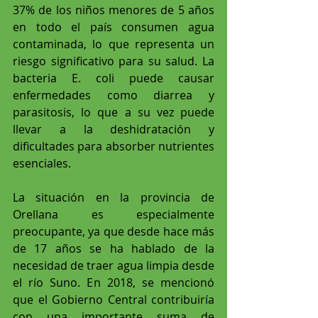
37% de los niños menores de 5 años 
en todo el país consumen agua 
contaminada, lo que representa un 
riesgo significativo para su salud. La 
bacteria E. coli puede causar 
enfermedades como diarrea y 
parasitosis, lo que a su vez puede 
llevar a la deshidratación y 
dificultades para absorber nutrientes 
esenciales.
La situación en la provincia de 
Orellana es especialmente 
preocupante, ya que desde hace más 
de 17 años se ha hablado de la 
necesidad de traer agua limpia desde 
el río Suno. En 2018, se mencionó 
que el Gobierno Central contribuiría 
con una importante suma de 