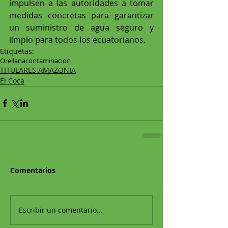
impulsen a las autoridades a tomar 
medidas concretas para garantizar 
un suministro de agua seguro y 
limpio para todos los ecuatorianos.
Etiquetas:
Orellana
contaminacion
TITULARES AMAZONIA
El Coca
Comentarios
Escribir un comentario...