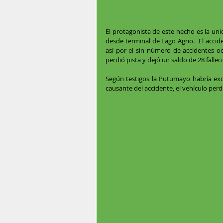
El protagonista de este hecho es la uni
desde terminal de Lago Agrio.  El accid
así por el sin número de accidentes oc
perdió pista y dejó un saldo de 28 fallec
Según testigos la Putumayo habría exce
causante del accidente, el vehículo perd