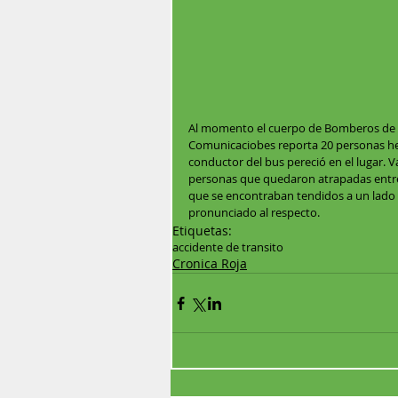
Al momento el cuerpo de Bomberos de Qu
Comunicaciobes reporta 20 personas her
conductor del bus pereció en el lugar. V
personas que quedaron atrapadas entre l
que se encontraban tendidos a un lado 
pronunciado al respecto.
Etiquetas:
accidente de transito
Cronica Roja