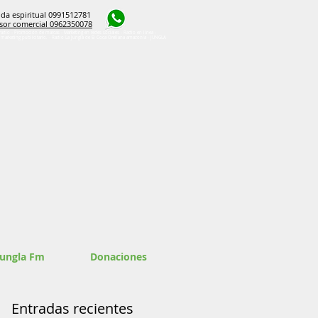
da espiritual 0991512781
sor comercial 0962350078
radio - Promoción de marcas - Marketing en redes sociales - Radio en línea -
e marketing publicitario. - Radio La Jungla de El Coca Orellana amazonía - JUNGLA
Jungla Fm
Donaciones
Entradas recientes