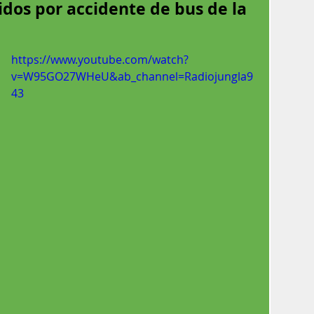
ridos por accidente de bus de la
https://www.youtube.com/watch?
v=W95GO27WHeU&ab_channel=Radiojungla9
43