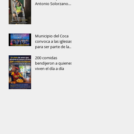
Antonio Solorzano
recibe muletas
Municipio del Coca
convoca a las iglesias
para ser parte de la
prevención del delito
y reconstrucción del
200 comidas
tejido social
bendijeron a quienes
viven el día a día