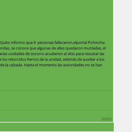
ito informo que 8  personas fallecieron,elportal Pichincha 
idas, se conoce que algunas de ellas quedaron mutiladas, el 
arias unidades de socorro acudieron al sitio para rescatar las 
os retorcidos fierros de la unidad, además de auxiliar a los 
de la calzada. Hasta el momento las autoridades no se han 