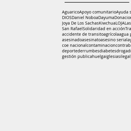
Aguarico
Apoyo comunitario
Ayuda 
DIOS
Daniel Noboa
Dayuma
Donacio
Joya De Los Sachas
Kiwchua
LOJA
La
San Rafael
Solidaridad en acción
Tr
accidente de transito
agrícola
agua 
asesinado
asesinato
asesino serial
a
coe nacional
contaminacion
contra
deporte
derrumbes
diabetes
droga
d
gestión publica
huelga
iglesias
ilegal