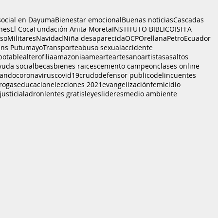
social en Dayuma
Bienestar emocional
Buenas noticias
Cascadas
nes
El Coca
Fundación Anita Moreta
INSTITUTO BIBLICO
ISFFA
sso
Militares
Navidad
Niña desaparecida
OCP
Orellana
PetroEcuador
ans Putumayo
Transporte
abuso sexual
accidente
potable
alterofilia
amazonia
ame
arte
artesano
artistas
asaltos
yuda social
becas
bienes raices
cemento campeon
clases online
bando
coronavirus
covid19
crudo
defensor publico
delincuentes
rogas
educacion
elecciones 2021
evangelización
femicidio
justicia
ladron
lentes gratis
leyes
lideres
medio ambiente