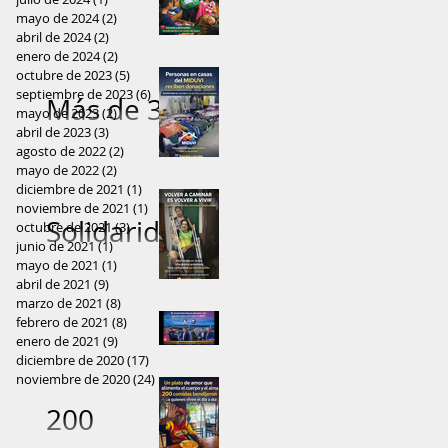
comunidad
Orellana
y
honestidad
mayo de 2024
(2)
2 entradas
amazónica
abril de 2024
(2)
2 entradas
solidaridad
, la política
enero de 2024
(2)
2 entradas
octubre de 2023
(5)
5 entradas
, ayuda
pierde su
septiembre de 2023
(6)
6 entradas
Más de 300
mayo de 2023
(2)
2 entradas
llega a
alma”
abril de 2023
(3)
3 entradas
prendas
agosto de 2022
(2)
2 entradas
comunidad
mayo de 2022
(2)
2 entradas
fueron
diciembre de 2021
(1)
1 entrada
rural del
noviembre de 2021
(1)
1 entrada
entregadas
Solidaridad
octubre de 2021
(3)
3 entradas
Cantón
junio de 2021
(1)
1 entrada
a familias
que
mayo de 2021
(1)
1 entrada
Francisco
abril de 2021
(9)
9 entradas
de El Coca
devuelve
marzo de 2021
(8)
8 entradas
de
febrero de 2021
gracias a la
(8)
8 entradas
esperanza:
enero de 2021
(9)
9 entradas
Municipio
Orellana
solidaridad
diciembre de 2020
(17)
17 entradas
Antonio
noviembre de 2020
(24)
24 entradas
del Coca
ciudadana
Solorzano
200
convoca a