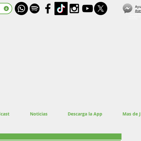
Ayu
Ase
- Emisora de 
Estrategias d
NOTICIAS
cast
Noticias
Descarga la App
Mas de 