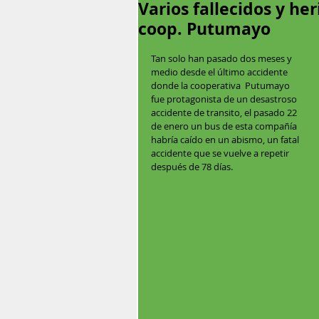
Varios fallecidos y he
coop. Putumayo
Tan solo han pasado dos meses y 
medio desde el último accidente 
donde la cooperativa  Putumayo 
fue protagonista de un desastroso 
accidente de transito, el pasado 22 
de enero un bus de esta compañía 
habría caído en un abismo, un fatal 
accidente que se vuelve a repetir 
después de 78 días.