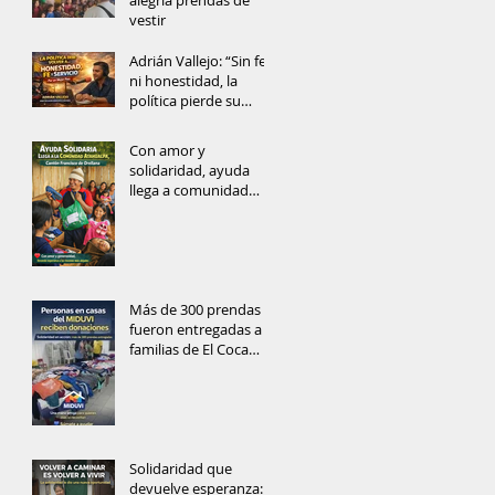
alegría prendas de
vestir
Adrián Vallejo: “Sin fe
ni honestidad, la
política pierde su
alma”
Con amor y
solidaridad, ayuda
llega a comunidad
rural del Cantón
Francisco de Orellana
Más de 300 prendas
fueron entregadas a
familias de El Coca
gracias a la solidaridad
ciudadana
Solidaridad que
devuelve esperanza: