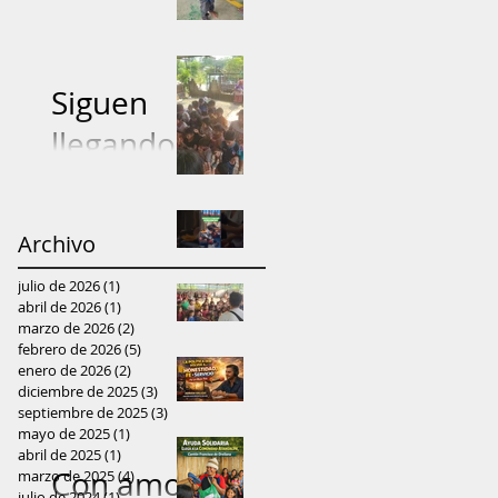
5.000
prendas
entregadas
Siguen
: Proyecto
llegando
"Dona con
donacione
Amor"
s de ropa
Archivo
Fundación
lleva ayuda
julio de 2026
(1)
1 entrada
lleva ayuda
y
abril de 2026
(1)
1 entrada
Niños
marzo de 2026
(2)
2 entradas
y
esperanza
febrero de 2026
(5)
5 entradas
recibieron
enero de 2026
esperanza
(2)
2 entradas
a las
diciembre de 2025
(3)
3 entradas
Adrián
con alegría
a mujeres
septiembre de 2025
(3)
3 entradas
comunidad
mayo de 2025
(1)
1 entrada
Vallejo: “Sin
prendas de
de
abril de 2025
(1)
1 entrada
es de
Con amor
marzo de 2025
fe ni
(4)
4 entradas
vestir
julio de 2024
(1)
1 entrada