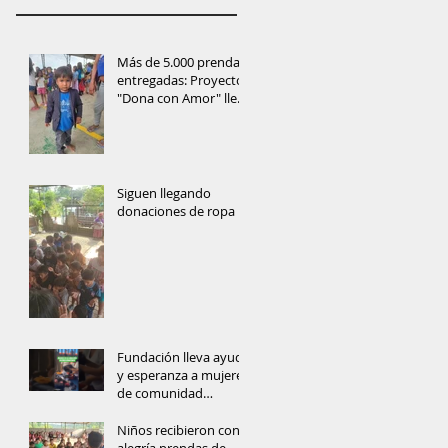
Más de 5.000 prendas
entregadas: Proyecto
"Dona con Amor" lleva
ayuda y esperanza a
las comunidades de
Orellana
Siguen llegando
donaciones de ropa
Fundación lleva ayuda
y esperanza a mujeres
de comunidad
amazónica
Niños recibieron con