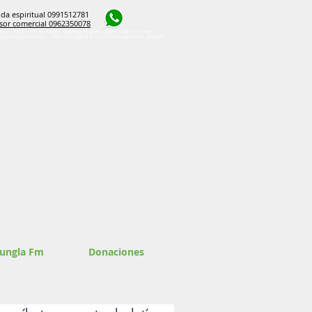
da espiritual 0991512781
sor comercial 0962350078
radio - Promoción de marcas - Marketing en redes sociales - Radio en línea -
e marketing publicitario. - Radio La Jungla de El Coca Orellana amazonía - JUNGLA
Jungla Fm
Donaciones