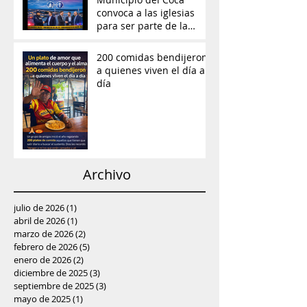
convoca a las iglesias
para ser parte de la
prevención del delito y
reconstrucción del tejido
200 comidas bendijeron
social
a quienes viven el día a
día
Archivo
julio de 2026
(1)
1 entrada
abril de 2026
(1)
1 entrada
marzo de 2026
(2)
2 entradas
febrero de 2026
(5)
5 entradas
enero de 2026
(2)
2 entradas
diciembre de 2025
(3)
3 entradas
septiembre de 2025
(3)
3 entradas
mayo de 2025
(1)
1 entrada