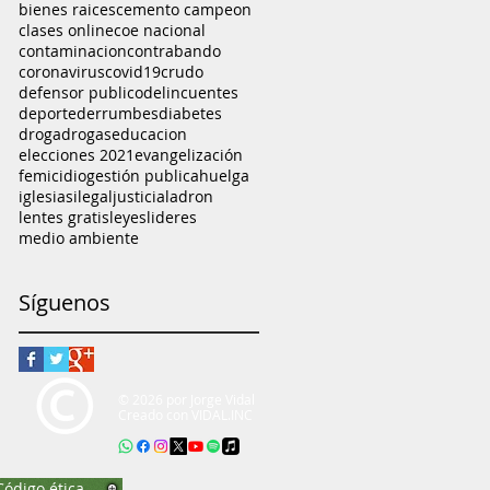
bienes raices
cemento campeon
clases online
coe nacional
contaminacion
contrabando
coronavirus
covid19
crudo
defensor publico
delincuentes
deporte
derrumbes
diabetes
droga
drogas
educacion
elecciones 2021
evangelización
femicidio
gestión publica
huelga
iglesias
ilegal
justicia
ladron
lentes gratis
leyes
lideres
medio ambiente
Síguenos
© 2026 por Jorge Vidal
Creado con
VIDAL.INC
Código ética