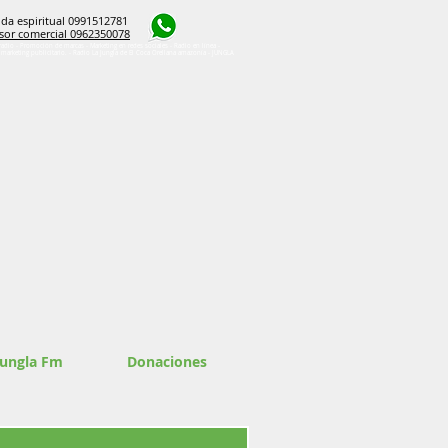
da espiritual 0991512781
sor comercial 0962350078
radio - Promoción de marcas - Marketing en redes sociales - Radio en línea -
e marketing publicitario. - Radio La Jungla de El Coca Orellana amazonía - JUNGLA
Jungla Fm
Donaciones