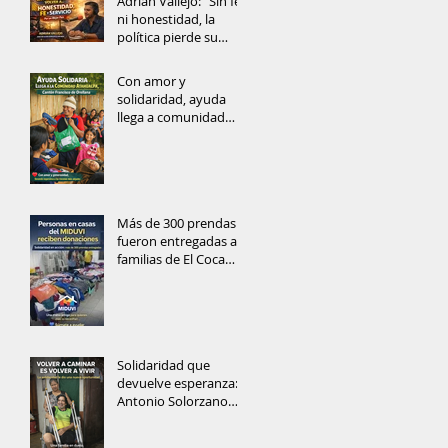
Adrián Vallejo: “Sin fe
ni honestidad, la
política pierde su
alma”
Con amor y
solidaridad, ayuda
llega a comunidad
rural del Cantón
Francisco de Orellana
Más de 300 prendas
fueron entregadas a
familias de El Coca
gracias a la
solidaridad ciudadana
Solidaridad que
devuelve esperanza:
Antonio Solorzano
recibe muletas