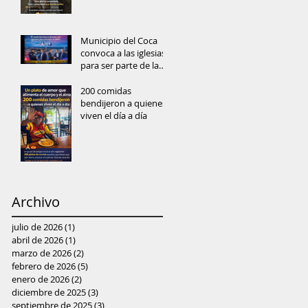
Municipio del Coca
convoca a las iglesias
para ser parte de la
prevención del delito
y reconstrucción del
200 comidas
tejido social
bendijeron a quienes
viven el día a día
Archivo
julio de 2026
(1)
1 entrada
abril de 2026
(1)
1 entrada
marzo de 2026
(2)
2 entradas
febrero de 2026
(5)
5 entradas
enero de 2026
(2)
2 entradas
diciembre de 2025
(3)
3 entradas
septiembre de 2025
(3)
3 entradas