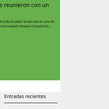
se reunieron con un
de todo Ecuador se dan cita en uno de
 comunidad cristiana: CampaUni2,...
Entradas recientes