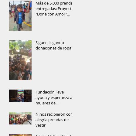
Más de 5.000 prendas
entregadas: Proyecto
"Dona con Amor"
lleva ayuda y
esperanza a las
comunidades de
Orellana
Siguen llegando
donaciones de ropa
Fundación lleva
ayuda y esperanza a
mujeres de
comunidad
amazónica
Niños recibieron con
alegría prendas de
vestir