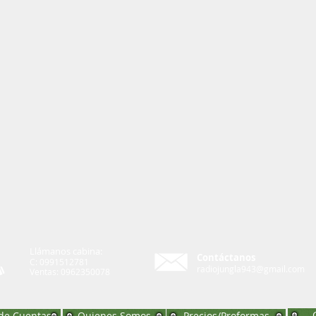
Llámanos cabina:
Contáctanos
C: 0991512781
radiojungla943@gmail.com
Ventas: 0962350078
de Cuentas
Quienes Somos
Precios/Proformas