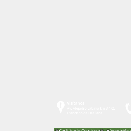
Visítanos
Av. Alejadro Labaka km 3 1/2,
Francisco de Orellana.
Certificado Cordicom
Rendición 