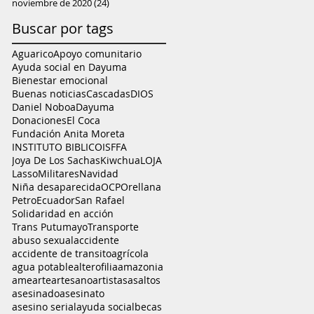
noviembre de 2020
(24)
24 entradas
Buscar por tags
Aguarico
Apoyo comunitario
Ayuda social en Dayuma
Bienestar emocional
Buenas noticias
Cascadas
DIOS
Daniel Noboa
Dayuma
Donaciones
El Coca
Fundación Anita Moreta
INSTITUTO BIBLICO
ISFFA
Joya De Los Sachas
Kiwchua
LOJA
Lasso
Militares
Navidad
Niña desaparecida
OCP
Orellana
PetroEcuador
San Rafael
Solidaridad en acción
Trans Putumayo
Transporte
abuso sexual
accidente
accidente de transito
agrícola
agua potable
alterofilia
amazonia
ame
arte
artesano
artistas
asaltos
asesinado
asesinato
asesino serial
ayuda social
becas