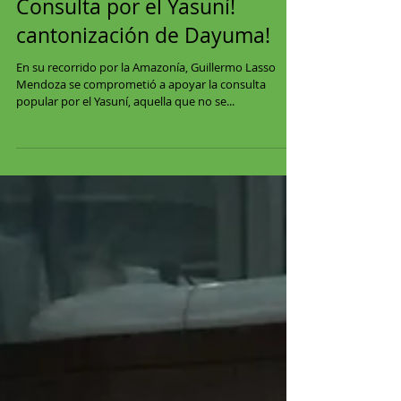
Consulta por el Yasuní!
cantonización de Dayuma!
En su recorrido por la Amazonía, Guillermo Lasso
Mendoza se comprometió a apoyar la consulta
popular por el Yasuní, aquella que no se...