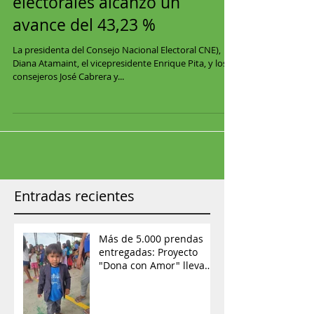
La impresión de papeletas
electorales alcanzó un
avance del 43,23 %
La presidenta del Consejo Nacional Electoral CNE),
Diana Atamaint, el vicepresidente Enrique Pita, y los
consejeros José Cabrera y...
Entradas recientes
Más de 5.000 prendas