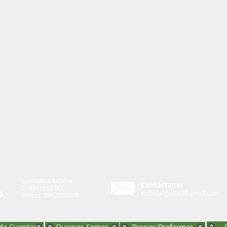
Llámanos cabina:
Contáctanos
C: 0991512781
radiojungla943@gmail.com
Ventas: 0962350078
de Cuentas
Quienes Somos
Precios/Proformas