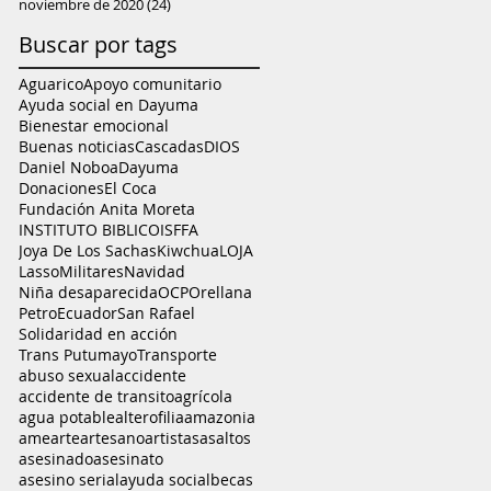
noviembre de 2020
(24)
24 entradas
Buscar por tags
Aguarico
Apoyo comunitario
Ayuda social en Dayuma
Bienestar emocional
Buenas noticias
Cascadas
DIOS
Daniel Noboa
Dayuma
Donaciones
El Coca
Fundación Anita Moreta
INSTITUTO BIBLICO
ISFFA
Joya De Los Sachas
Kiwchua
LOJA
Lasso
Militares
Navidad
Niña desaparecida
OCP
Orellana
PetroEcuador
San Rafael
Solidaridad en acción
Trans Putumayo
Transporte
abuso sexual
accidente
accidente de transito
agrícola
agua potable
alterofilia
amazonia
ame
arte
artesano
artistas
asaltos
asesinado
asesinato
asesino serial
ayuda social
becas