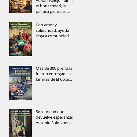
Adrián Vallejo: “Sin fe
ni honestidad, la
política pierde su
alma”
Con amor y
solidaridad, ayuda
llega a comunidad
rural del Cantón
Francisco de Orellana
Más de 300 prendas
fueron entregadas a
familias de El Coca
gracias a la
solidaridad ciudadana
Solidaridad que
devuelve esperanza:
Antonio Solorzano
recibe muletas