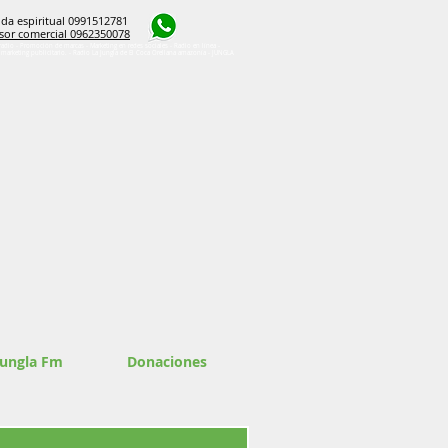
da espiritual 0991512781
sor comercial 0962350078
radio - Promoción de marcas - Marketing en redes sociales - Radio en línea -
e marketing publicitario. - Radio La Jungla de El Coca Orellana amazonía - JUNGLA
Jungla Fm
Donaciones