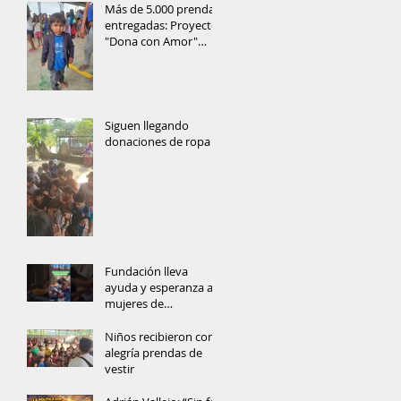
Más de 5.000 prendas
entregadas: Proyecto
"Dona con Amor"
lleva ayuda y
esperanza a las
comunidades de
Orellana
Siguen llegando
donaciones de ropa
Fundación lleva
ayuda y esperanza a
mujeres de
comunidad
amazónica
Niños recibieron con
alegría prendas de
vestir