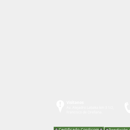
Visítanos
Av. Alejadro Labaka km 3 1/2,
Francisco de Orellana.
Certificado Cordicom
Rendición 