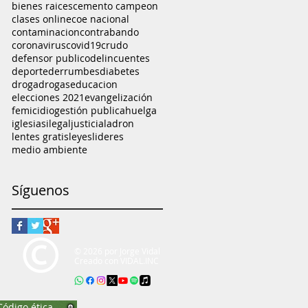
bienes raices
cemento campeon
clases online
coe nacional
contaminacion
contrabando
coronavirus
covid19
crudo
defensor publico
delincuentes
deporte
derrumbes
diabetes
droga
drogas
educacion
elecciones 2021
evangelización
femicidio
gestión publica
huelga
iglesias
ilegal
justicia
ladron
lentes gratis
leyes
lideres
medio ambiente
Síguenos
© 2026 por Jorge Vidal
Creado con
VIDAL.INC
Código ética