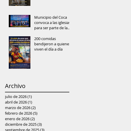
Municipio del Coca
convoca a las iglesias
para ser parte de la
prevención del delito
y reconstrucción del
200 comidas
tejido social
bendijeron a quienes
viven el día a día
Archivo
julio de 2026
(1)
1 entrada
abril de 2026
(1)
1 entrada
marzo de 2026
(2)
2 entradas
febrero de 2026
(5)
5 entradas
enero de 2026
(2)
2 entradas
diciembre de 2025
(3)
3 entradas
septiembre de 2025
(3)
3 entradas