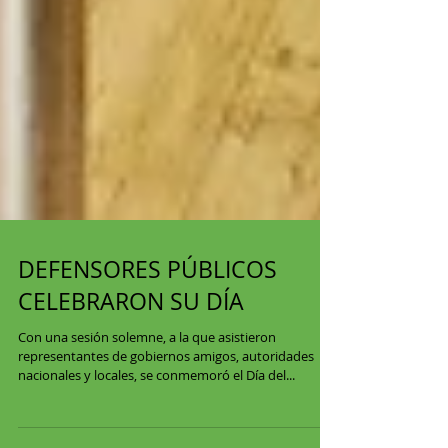
DEFENSORES PÚBLICOS
CELEBRARON SU DÍA
Con una sesión solemne, a la que asistieron
representantes de gobiernos amigos, autoridades
nacionales y locales, se conmemoró el Día del...