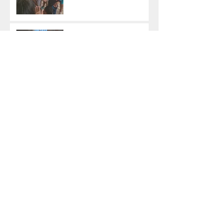
Fundación lleva ayuda y
esperanza a mujeres de
comunidad amazónica
Niños recibieron con
alegría prendas de vestir
Adrián Vallejo: “Sin fe ni
honestidad, la política
pierde su alma”
Con amor y solidaridad,
ayuda llega a comunidad
rural del Cantón
Francisco de Orellana