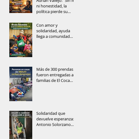
Adrián Vallejo: “Sin fe
ni honestidad, la
política pierde su
alma”
Con amor y
solidaridad, ayuda
llega a comunidad
rural del Cantón
Francisco de Orellana
Más de 300 prendas
fueron entregadas a
familias de El Coca
gracias a la
solidaridad ciudadana
Solidaridad que
devuelve esperanza:
Antonio Solorzano
recibe muletas