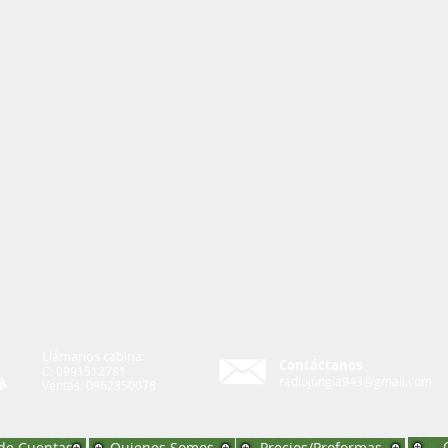
Llámanos cabina:
Contáctanos
C: 0991512781
radiojungla943@gmail.com
Ventas: 0962350078
de Cuentas
Quienes Somos
Precios/Proformas