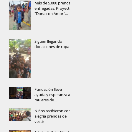
Más de 5.000 prendas
entregadas: Proyecto
"Dona con Amor"
lleva ayuda y
esperanza a las
comunidades de
Orellana
Siguen llegando
donaciones de ropa
Fundación lleva
ayuda y esperanza a
mujeres de
comunidad
amazónica
Niños recibieron con
alegría prendas de
vestir