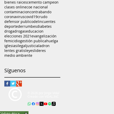
bienes raices
cemento campeon
clases online
coe nacional
contaminacion
contrabando
coronavirus
covid19
crudo
defensor publico
delincuentes
deporte
derrumbes
diabetes
droga
drogas
educacion
elecciones 2021
evangelización
femicidio
gestión publica
huelga
iglesias
ilegal
justicia
ladron
lentes gratis
leyes
lideres
medio ambiente
Síguenos
© 2026 por Jorge Vidal
Creado con
VIDAL.INC
Código ética