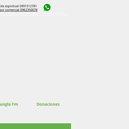
da espiritual 0991512781
sor comercial 0962350078
radio - Promoción de marcas - Marketing en redes sociales - Radio en línea -
e marketing publicitario. - Radio La Jungla de El Coca Orellana amazonía - JUNGLA
Jungla Fm
Donaciones