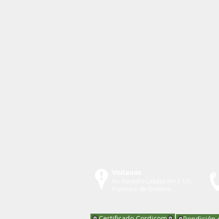
Visítanos
Av. Alejadro Labaka km 3 1/2,
Francisco de Orellana.
Certificado Cordicom
Rendición 