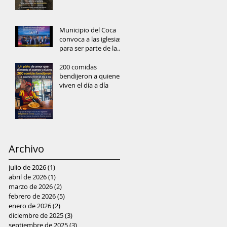
Municipio del Coca
convoca a las iglesias
para ser parte de la
prevención del delito
y reconstrucción del
200 comidas
tejido social
bendijeron a quienes
viven el día a día
Archivo
julio de 2026
(1)
1 entrada
abril de 2026
(1)
1 entrada
marzo de 2026
(2)
2 entradas
febrero de 2026
(5)
5 entradas
enero de 2026
(2)
2 entradas
diciembre de 2025
(3)
3 entradas
septiembre de 2025
(3)
3 entradas