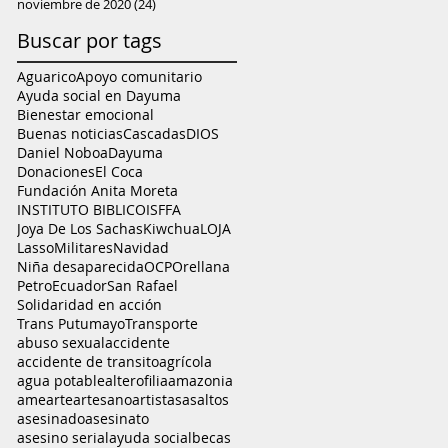
noviembre de 2020
(24)
24 entradas
Buscar por tags
Aguarico
Apoyo comunitario
Ayuda social en Dayuma
Bienestar emocional
Buenas noticias
Cascadas
DIOS
Daniel Noboa
Dayuma
Donaciones
El Coca
Fundación Anita Moreta
INSTITUTO BIBLICO
ISFFA
Joya De Los Sachas
Kiwchua
LOJA
Lasso
Militares
Navidad
Niña desaparecida
OCP
Orellana
PetroEcuador
San Rafael
Solidaridad en acción
Trans Putumayo
Transporte
abuso sexual
accidente
accidente de transito
agrícola
agua potable
alterofilia
amazonia
ame
arte
artesano
artistas
asaltos
asesinado
asesinato
asesino serial
ayuda social
becas