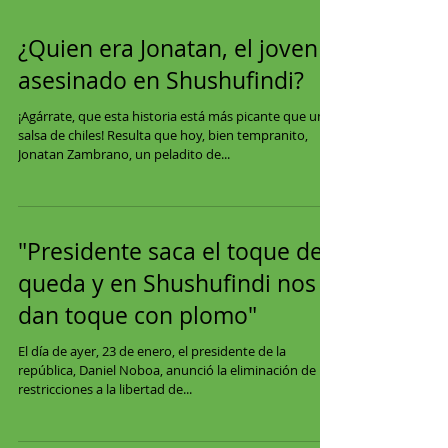
¿Quien era Jonatan, el joven
asesinado en Shushufindi?
¡Agárrate, que esta historia está más picante que una
salsa de chiles! Resulta que hoy, bien tempranito,
Jonatan Zambrano, un peladito de...
"Presidente saca el toque de
queda y en Shushufindi nos
dan toque con plomo"
El día de ayer, 23 de enero, el presidente de la
república, Daniel Noboa, anunció la eliminación de las
restricciones a la libertad de...