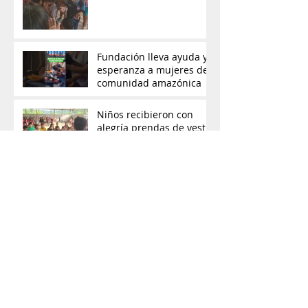
Fundación lleva ayuda y
esperanza a mujeres de
comunidad amazónica
Niños recibieron con
alegría prendas de vestir
Adrián Vallejo: “Sin fe ni
honestidad, la política
pierde su alma”
Con amor y solidaridad,
ayuda llega a comunidad
rural del Cantón