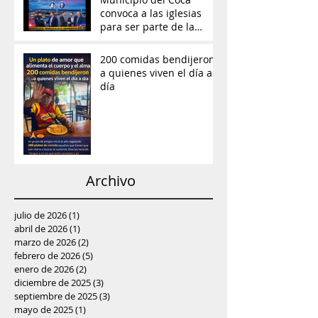
convoca a las iglesias
para ser parte de la
prevención del delito y
reconstrucción del tejido
200 comidas bendijeron
social
a quienes viven el día a
día
Archivo
julio de 2026
(1)
1 entrada
abril de 2026
(1)
1 entrada
marzo de 2026
(2)
2 entradas
febrero de 2026
(5)
5 entradas
enero de 2026
(2)
2 entradas
diciembre de 2025
(3)
3 entradas
septiembre de 2025
(3)
3 entradas
mayo de 2025
(1)
1 entrada