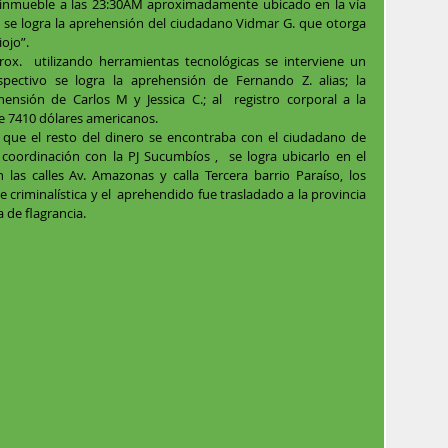
n inmueble a las 23:30AM aproximadamente ubicado en la vía 
 se logra la aprehensión del ciudadano Vidmar G. que otorga 
ojo”. 
ox.  utilizando herramientas tecnológicas se interviene un 
spectivo se logra la aprehensión de Fernando Z. alias; la 
hensión de Carlos M y Jessica C.; al  registro corporal a la 
e 7410 dólares americanos. 
coordinación con la PJ Sucumbíos ,  se logra ubicarlo en el 
las calles Av. Amazonas y calla Tercera barrio Paraíso, los 
e criminalística y el  aprehendido fue trasladado a la provincia 
 de flagrancia.