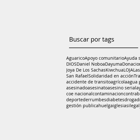
Buscar por tags
Aguarico
Apoyo comunitario
Ayuda 
DIOS
Daniel Noboa
Dayuma
Donacio
Joya De Los Sachas
Kiwchua
LOJA
La
San Rafael
Solidaridad en acción
Tr
accidente de transito
agrícola
agua 
asesinado
asesinato
asesino serial
a
coe nacional
contaminacion
contra
deporte
derrumbes
diabetes
droga
d
gestión publica
huelga
iglesias
ilegal