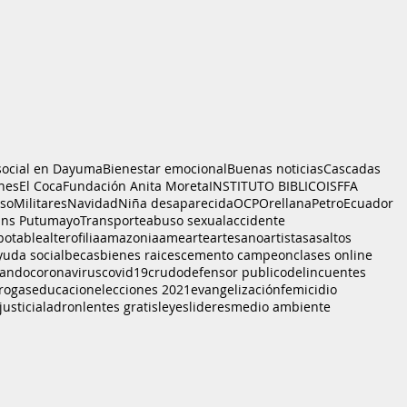
social en Dayuma
Bienestar emocional
Buenas noticias
Cascadas
nes
El Coca
Fundación Anita Moreta
INSTITUTO BIBLICO
ISFFA
sso
Militares
Navidad
Niña desaparecida
OCP
Orellana
PetroEcuador
ans Putumayo
Transporte
abuso sexual
accidente
potable
alterofilia
amazonia
ame
arte
artesano
artistas
asaltos
yuda social
becas
bienes raices
cemento campeon
clases online
bando
coronavirus
covid19
crudo
defensor publico
delincuentes
rogas
educacion
elecciones 2021
evangelización
femicidio
justicia
ladron
lentes gratis
leyes
lideres
medio ambiente