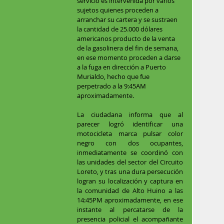
servicio es intervenida por varios 
sujetos quienes proceden a 
arranchar su cartera y se sustraen 
la cantidad de 25.000 dólares 
americanos producto de la venta 
de la gasolinera del fin de semana, 
en ese momento proceden a darse 
a la fuga en dirección a Puerto 
Murialdo, hecho que fue 
perpetrado a la 9:45AM 
aproximadamente. 
La ciudadana informa que al 
parecer logró identificar una 
motocicleta marca pulsar color 
negro con dos ocupantes, 
inmediatamente se coordinó con 
las unidades del sector del Circuito 
Loreto, y tras una dura persecución 
logran su localización y captura en 
la comunidad de Alto Huino a las 
14:45PM aproximadamente, en ese 
instante al percatarse de la 
presencia policial el acompañante 