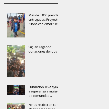
Más de 5.000 prendas
entregadas: Proyecto
"Dona con Amor" lleva
ayuda y esperanza a
las comunidades de
Orellana
Siguen llegando
donaciones de ropa
Fundación lleva ayuda
y esperanza a mujeres
de comunidad
amazónica
Niños recibieron con