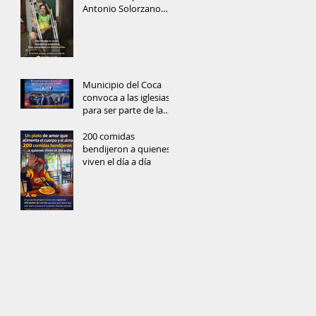
Antonio Solorzano
recibe muletas
Municipio del Coca
convoca a las iglesias
para ser parte de la
prevención del delito
y reconstrucción del
200 comidas
tejido social
bendijeron a quienes
viven el día a día