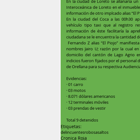
En la ciudad de Loreto se allanaría u
Interoceánica de Loreto en el inmueble
información de otro implcado alias “El Pi
En la ciudad del Coca a las 00h30 apr
vehículo tipo taxi que al registro re
información de éste facilitaría la apre
ciudadana se le encuentra la cantidad d
 Fernando Z alias “El Piojo” manifiesta que el resto del dinero se encontraba con el ciudadano de 
nombres Jairo U; razón por la cual en 
domicilio del cantón de Lago Agrio en 
indicios fueron fijados por el personal d
de Orellana para su respectiva Audiencia
Evidencias:
· 01 carro
· 03 motos
· 8.071 dólares americanos
· 12 terminales móviles
· 03 prendas de vestir
Total 9 detenidos 
Etiquetas:
delincuentes
robos
asaltos
Cronica Roja