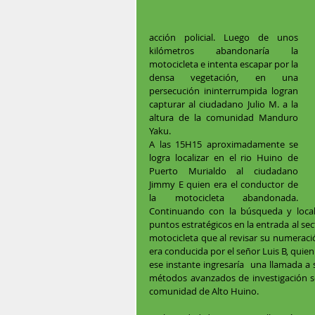
acción policial. Luego de unos 
kilómetros abandonaría la 
motocicleta e intenta escapar por la 
densa vegetación, en una 
persecución ininterrumpida logran 
capturar al ciudadano Julio M. a la 
altura de la comunidad Manduro 
Yaku. 
A las 15H15 aproximadamente se 
logra localizar en el rio Huino de 
Puerto Murialdo al ciudadano 
Jimmy E quien era el conductor de 
la motocicleta abandonada. 
Continuando con la búsqueda y locali
puntos estratégicos en la entrada al se
motocicleta que al revisar su numeraci
era conducida por el señor Luis B, quie
ese instante ingresaría  una llamada a
métodos avanzados de investigación se 
comunidad de Alto Huino. 