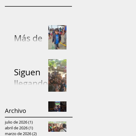
Más de
5.000
prendas
entregadas
Siguen
: Proyecto
llegando
"Dona con
donacione
Amor"
s de ropa
Archivo
Fundación
lleva ayuda
julio de 2026
(1)
1 entrada
lleva ayuda
y
abril de 2026
(1)
1 entrada
Niños
marzo de 2026
(2)
2 entradas