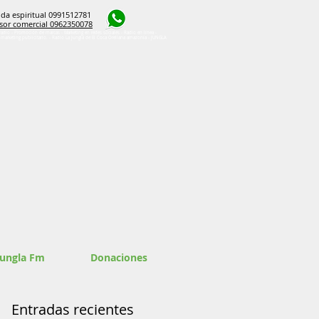
da espiritual 0991512781
sor comercial 0962350078
radio - Promoción de marcas - Marketing en redes sociales - Radio en línea -
e marketing publicitario. - Radio La Jungla de El Coca Orellana amazonía - JUNGLA
Jungla Fm
Donaciones
Entradas recientes