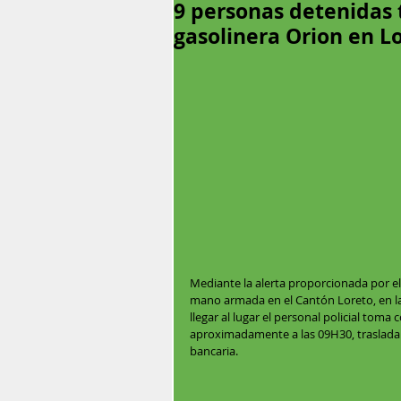
9 personas detenidas 
gasolinera Orion en L
Mediante la alerta proporcionada por e
mano armada en el Cantón Loreto, en la
llegar al lugar el personal policial tom
aproximadamente a las 09H30, trasladab
bancaria.