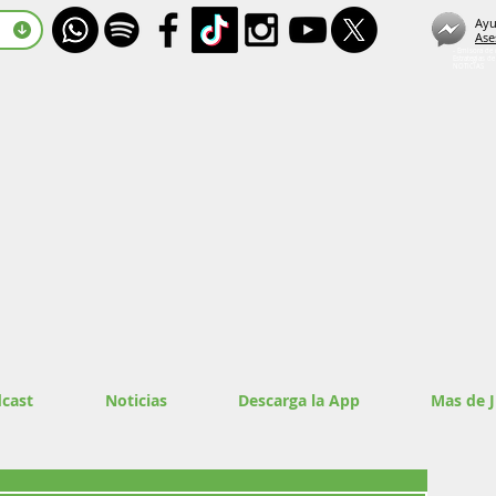
Ayu
Ase
- Emisora de 
Estrategias d
NOTICIAS
cast
Noticias
Descarga la App
Mas de 