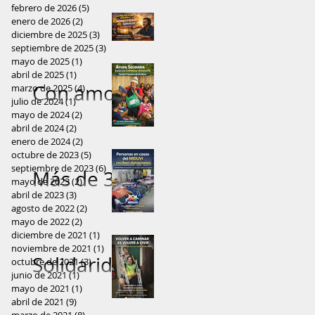
y
esperanza
febrero de 2026
(5)
5 entradas
recibieron
enero de 2026
esperanza
(2)
2 entradas
a las
diciembre de 2025
(3)
3 entradas
Adrián
con alegría
a mujeres
septiembre de 2025
(3)
3 entradas
comunidad
mayo de 2025
(1)
1 entrada
Vallejo: “Sin
prendas de
de
abril de 2025
(1)
1 entrada
es de
Con amor
marzo de 2025
fe ni
(4)
4 entradas
vestir
comunidad
julio de 2024
(1)
1 entrada
Orellana
y
honestidad
mayo de 2024
(2)
2 entradas
amazónica
abril de 2024
(2)
2 entradas
solidaridad
, la política
enero de 2024
(2)
2 entradas
octubre de 2023
(5)
5 entradas
, ayuda
pierde su
septiembre de 2023
(6)
6 entradas
Más de 300
mayo de 2023
(2)
2 entradas
llega a
alma”
abril de 2023
(3)
3 entradas
prendas
agosto de 2022
(2)
2 entradas
comunidad
mayo de 2022
(2)
2 entradas
fueron
diciembre de 2021
(1)
1 entrada
rural del
noviembre de 2021
(1)
1 entrada
entregadas
Solidaridad
octubre de 2021
(3)
3 entradas
Cantón
junio de 2021
(1)
1 entrada
a familias
que
mayo de 2021
(1)
1 entrada
Francisco
abril de 2021
(9)
9 entradas
de El Coca