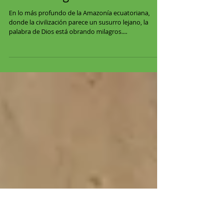
Luz en la selva: La
evangelización transforma
vidas en Aguarico
En lo más profundo de la Amazonía ecuatoriana,
donde la civilización parece un susurro lejano, la
palabra de Dios está obrando milagros....