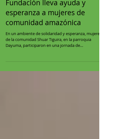
Fundación lleva ayuda y
esperanza a mujeres de
comunidad amazónica
En un ambiente de solidaridad y esperanza, mujeres
de la comunidad Shuar Tiguira, en la parroquia
Dayuma, participaron en una jornada de
acompañamiento y apoyo social que buscó fortalecer
su bienestar emocional y espiritual. La actividad fue
organizada por la Fundación Anita Moreta, que
trabaja en la provincia de Orellana impulsando
iniciativas de ayuda comunitaria. Durante el
encuentro, desarrollado en el marco del proyecto
“Familias con Propósito”, las participantes recibie