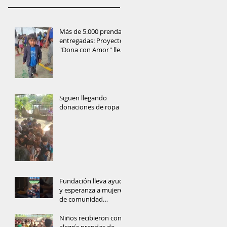
Más de 5.000 prendas
entregadas: Proyecto
"Dona con Amor" lleva
ayuda y esperanza a
las comunidades de
Orellana
Siguen llegando
donaciones de ropa
Fundación lleva ayuda
y esperanza a mujeres
de comunidad
amazónica
Niños recibieron con