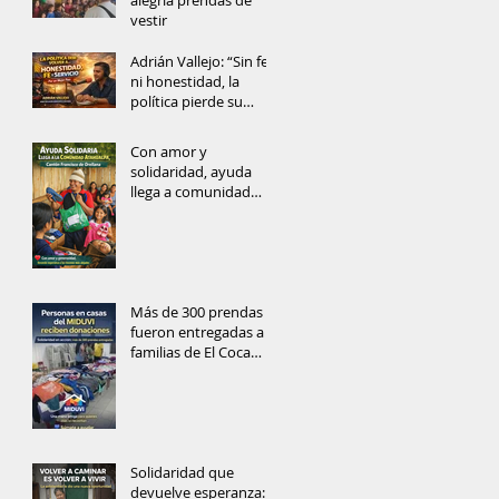
alegría prendas de
vestir
Adrián Vallejo: “Sin fe
ni honestidad, la
política pierde su
alma”
Con amor y
solidaridad, ayuda
llega a comunidad
rural del Cantón
Francisco de Orellana
Más de 300 prendas
fueron entregadas a
familias de El Coca
gracias a la solidaridad
ciudadana
Solidaridad que
devuelve esperanza: