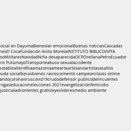
social en Dayuma
Bienestar emocional
Buenas noticias
Cascadas
nes
El Coca
Fundación Anita Moreta
INSTITUTO BIBLICO
ISFFA
sso
Militares
Navidad
Niña desaparecida
OCP
Orellana
PetroEcuador
ans Putumayo
Transporte
abuso sexual
accidente
potable
alterofilia
amazonia
ame
arte
artesano
artistas
asaltos
yuda social
becas
bienes raices
cemento campeon
clases online
bando
coronavirus
covid19
crudo
defensor publico
delincuentes
rogas
educacion
elecciones 2021
evangelización
femicidio
justicia
ladron
lentes gratis
leyes
lideres
medio ambiente