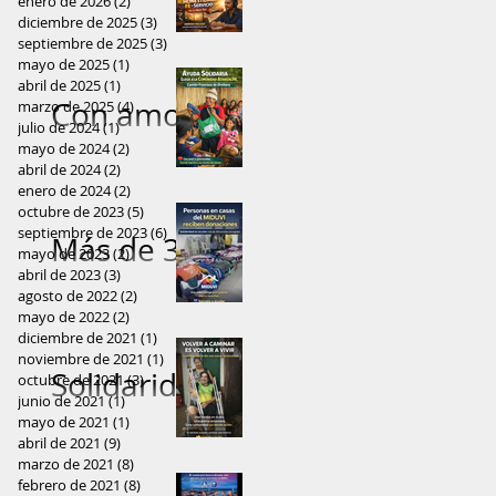
recibieron
enero de 2026
esperanza
(2)
2 entradas
a las
diciembre de 2025
(3)
3 entradas
Adrián
con alegría
a mujeres
septiembre de 2025
(3)
3 entradas
comunidad
mayo de 2025
(1)
1 entrada
Vallejo: “Sin
prendas de
de
abril de 2025
(1)
1 entrada
es de
Con amor
marzo de 2025
fe ni
(4)
4 entradas
vestir
comunidad
julio de 2024
(1)
1 entrada
Orellana
y
honestidad
mayo de 2024
(2)
2 entradas
amazónica
abril de 2024
(2)
2 entradas
solidaridad
, la política
enero de 2024
(2)
2 entradas
octubre de 2023
(5)
5 entradas
, ayuda
pierde su
septiembre de 2023
(6)
6 entradas
Más de 300
mayo de 2023
(2)
2 entradas
llega a
alma”
abril de 2023
(3)
3 entradas
prendas
agosto de 2022
(2)
2 entradas
comunidad
mayo de 2022
(2)
2 entradas
fueron
diciembre de 2021
(1)
1 entrada
rural del
noviembre de 2021
(1)
1 entrada
entregadas
Solidaridad
octubre de 2021
(3)
3 entradas
Cantón
junio de 2021
(1)
1 entrada
a familias
que
mayo de 2021
(1)
1 entrada
Francisco
abril de 2021
(9)
9 entradas
de El Coca
devuelve
marzo de 2021
(8)
8 entradas
de
febrero de 2021
gracias a la
(8)
8 entradas