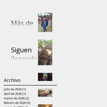
Más de
5.000
prendas
entregadas
Siguen
: Proyecto
llegando
"Dona con
donacione
Amor"
s de ropa
Archivo
Fundación
lleva ayuda
julio de 2026
(1)
1 entrada
lleva ayuda
y
abril de 2026
(1)
1 entrada
Niños
marzo de 2026
(2)
2 entradas
y
esperanza
febrero de 2026
(5)
5 entradas