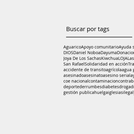
Buscar por tags
Aguarico
Apoyo comunitario
Ayuda 
DIOS
Daniel Noboa
Dayuma
Donacio
Joya De Los Sachas
Kiwchua
LOJA
La
San Rafael
Solidaridad en acción
Tr
accidente de transito
agrícola
agua 
asesinado
asesinato
asesino serial
a
coe nacional
contaminacion
contra
deporte
derrumbes
diabetes
droga
d
gestión publica
huelga
iglesias
ilegal