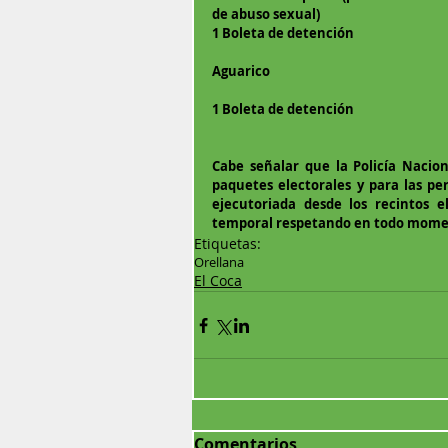
de abuso sexual)
1 Boleta de detención 
Aguarico
1 Boleta de detención 
Cabe señalar que la Policía Nacion
paquetes electorales y para las pe
ejecutoriada desde los recintos el
temporal respetando en todo moment
Etiquetas:
Orellana
El Coca
Comentarios