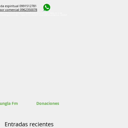
da espiritual 0991512781
sor comercial 0962350078
radio - Promoción de marcas - Marketing en redes sociales - Radio en línea -
e marketing publicitario. - Radio La Jungla de El Coca Orellana amazonía - JUNGLA
Jungla Fm
Donaciones
Entradas recientes