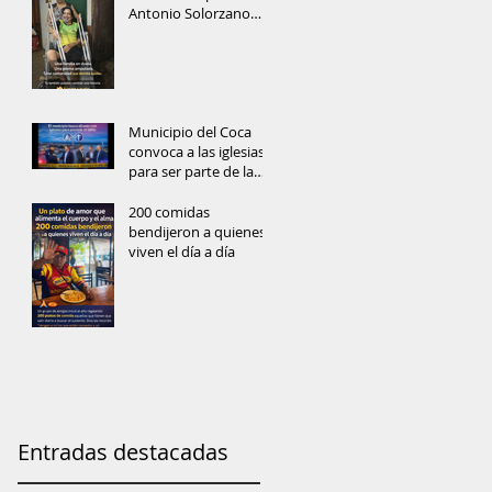
Antonio Solorzano
recibe muletas
Municipio del Coca
convoca a las iglesias
para ser parte de la
prevención del delito
y reconstrucción del
200 comidas
tejido social
bendijeron a quienes
viven el día a día
Entradas destacadas